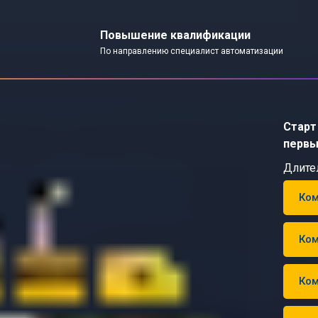
Повышение квалификации
По направлению специалист автоматизации
Старт 
первы
Длите
Ком
Ком
Ком