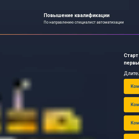
Повышение квалификации
По направлению специалист автоматизации
Старт 
первы
Длите
Ком
Ком
Ком